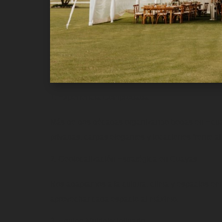
Experiencia Comprobada
Más de dos décadas organizando bodas en Ecuador
privadas, carpas elegantes y locaciones frente al
Geolocalización Estratégica en Guayas
Nos adaptamos a la cultura, clima y espacios em
aprovechar cada espacio al máximo.
Equipo Multidisciplinario