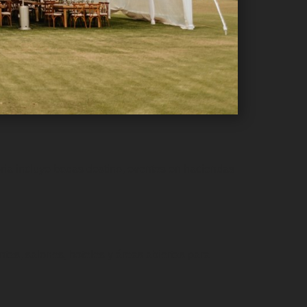
ria incluye bodas destino, eventos en haciendas
tas, salones, hoteles y áreas abiertas para