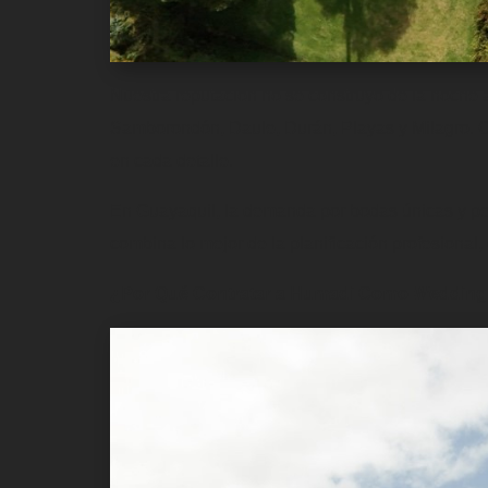
Nuestra reputación no se construyó de la noche
Samborondón, Daule, Durán, Playas y Milagro. Cad
en cada detalle.
En Guayaquil, la demanda por bodas únicas y pe
combina lo mejor de la planificación profesional
¿Por Qué Contratar a Humadi Como Wedding 