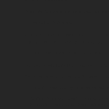
Desde diseñadores de interiores hasta expertos e
Personalización Absoluta
Cada pareja tiene una historia única. En Humadi
la iluminación— sea coherente con la identidad d
Red de Proveedores Premium en Guayas
Gracias a nuestra trayectoria, contamos con alian
Servicios Especializados para Bodas en Gua
En Humadi, nuestro catálogo de servicios está d
Planificación Integral: Gestión completa del ev
Decoración Personalizada: Desde estilos romá