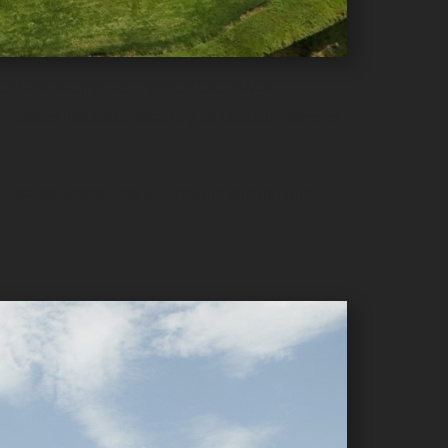
l país, incluyendo eventos exclusivos en
 equipo multidisciplinario y un cuidado extremo
 esa tendencia con un enfoque integral que