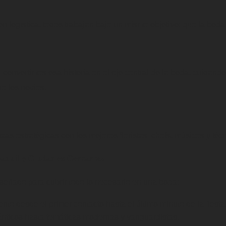
n logística, todos trabajan bajo un mismo objetivo: que la boda
, convertimos esa historia en el eje central de la boda, cuida
e los novios.
zas estratégicas con los mejores floristas, chefs, músicos y técn
yaquil y Ciudades Cercanas
iseñado para cubrir todo lo necesario en una boda:
ento desde el primer contacto hasta el último minuto de la fiesta
nticos hasta temáticas modernas y vanguardistas.