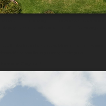
 a la mañana. Humadi ha organizado más de 900 bodas en todo e
a proyecto se desarrolla con una planificación estratégica, un
rsonalizadas ha crecido exponencialmente. Humadi responde a
, decoración personalizada y catering de alta gama.
Planner en Guayaquil?