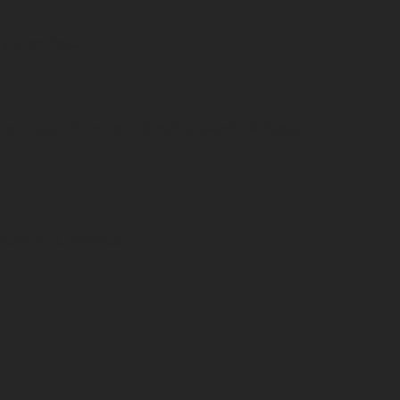
 sea perfecta.
ndo que cada elemento —desde la papelería hasta
icos de la provincia.
.