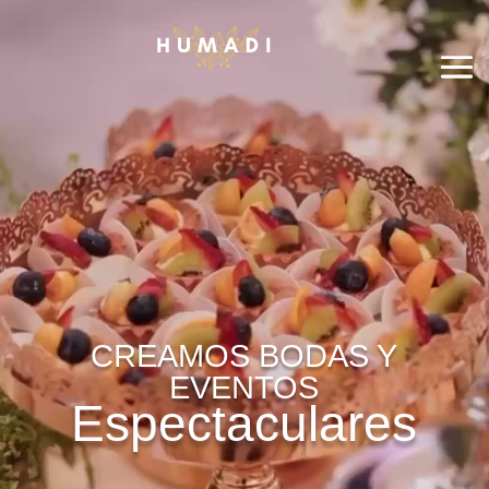
de
de
vídeo
vídeo
CREAMOS BODAS Y
EVENTOS
Espectaculares