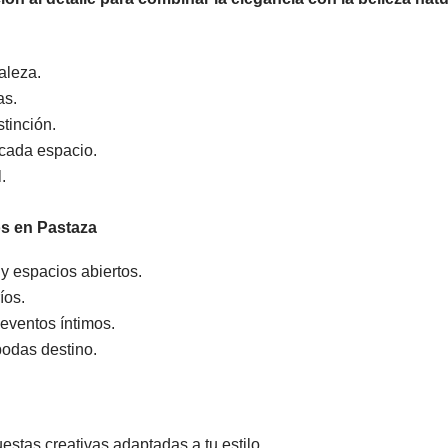
aleza.
as.
tinción.
 cada espacio.
.
s en Pastaza
 y espacios abiertos.
íos.
eventos íntimos.
bodas destino.
stas creativas adaptadas a tu estilo.