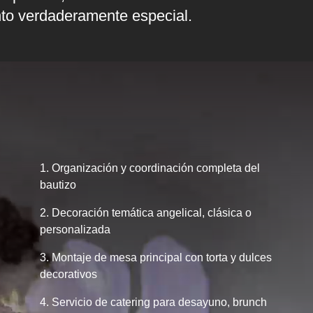
nto verdaderamente especial.
1. Organización y coordinación completa del
bautizo
2. Decoración temática angelical, clásica o
personalizada
3. Montaje de mesa principal con torta y dulces
decorativos
4. Servicio de catering para desayuno, brunch