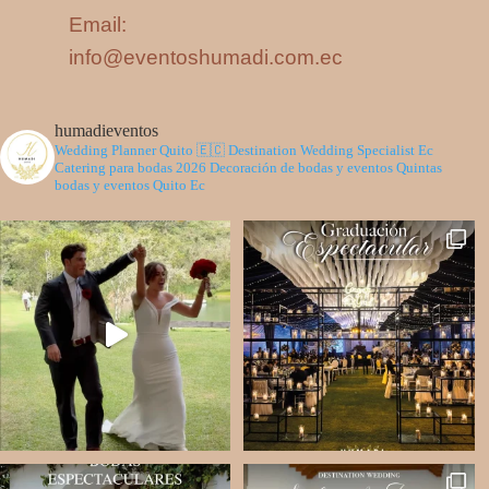
Email:
info@eventoshumadi.com.ec
humadieventos
Wedding Planner Quito 🇪🇨
Destination Wedding Specialist Ec
Catering para bodas 2026
Decoración de bodas y eventos
Quintas
bodas y eventos Quito Ec