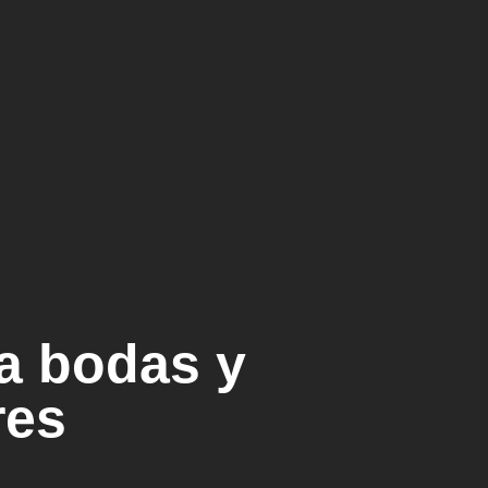
ra bodas y
res