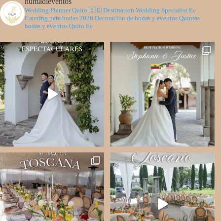
humadieventos
Wedding Planner Quito 🇪🇨
Destination Wedding Specialist Ec
Catering para bodas 2026
Decoración de bodas y eventos
Quintas
bodas y eventos Quito Ec