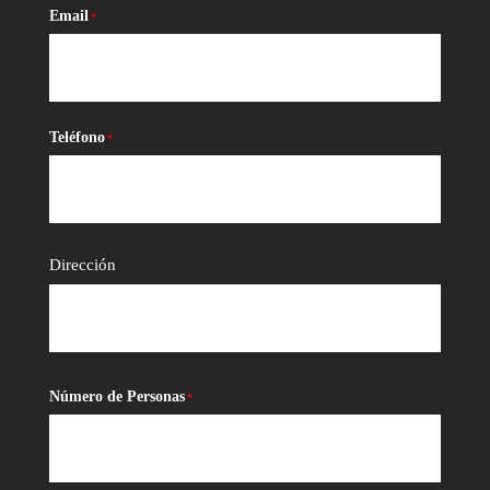
Email
*
Teléfono
*
*
Dirección
Número de Personas
*