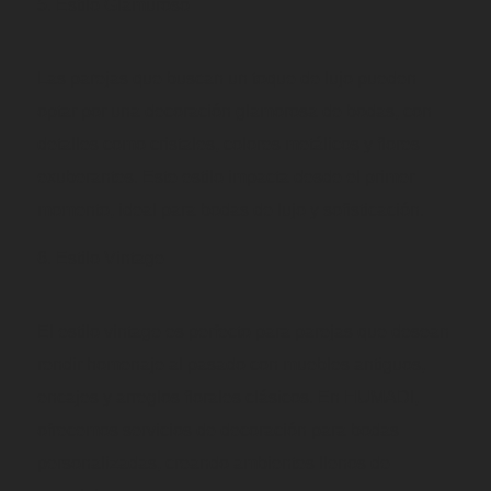
Estilo Glamuroso
Las parejas que buscan un toque de lujo pueden
optar por una decoración glamorosa de bodas, con
detalles como cristales, colores metálicos y flores
exuberantes. Este estilo impacta desde el primer
momento, ideal para bodas de lujo y sofisticación.
Estilo Vintage
El estilo vintage es perfecto para parejas que desean
rendir homenaje al pasado con muebles antiguos,
encajes y arreglos florales clásicos. En HUMADI,
ofrecemos servicios de decoración para bodas
personalizadas, creando ambientes llenos de