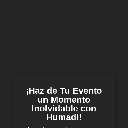
de estilos, hacemos realidad tu visión.
Encuentra tu Estilo con HUMADI
En HUMADI, ofrecemos paquetes de bodas con
decoración personalizada para crear un día tan
especial como tu amor. Contáctanos y descubre
cómo podemos transformar tu boda en una
experiencia inolvidable.
¡Haz de Tu Evento
un Momento
Inolvidable con
Humadi!