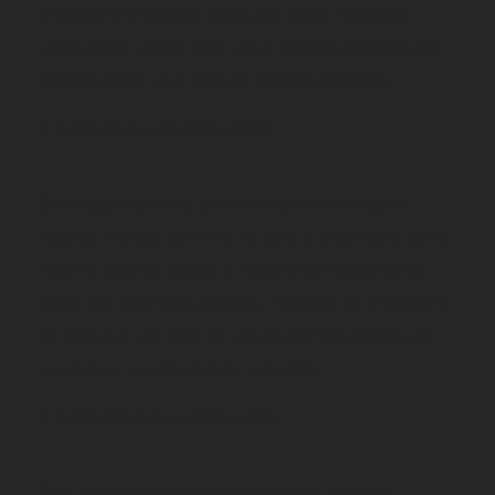
el blanco y el dorado, junto con flores elegantes
como rosas y lirios. Con candelabros y cristales, las
parejas logran una boda de cuento de hadas.
Estilo Bohemio (Boho Chic)
Si buscas una boda personalizada con encanto
natural, el estilo bohemio es para ti. Materiales como
madera, textiles tejidos a mano y flores silvestres
crean una atmósfera mágica. Este tipo de decoración
de bodas al aire libre se adapta perfectamente a la
naturaleza y la libertad de expresión.
Estilo Moderno y Minimalista
Para quienes valoran la simplicidad, el estilo