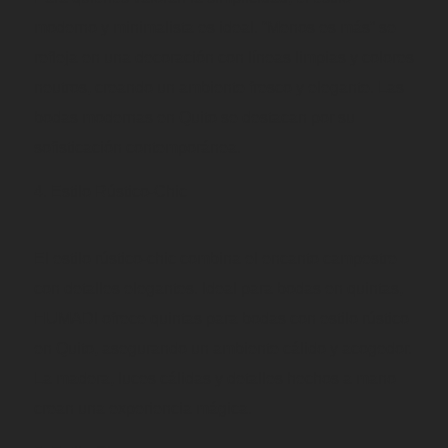
moderno y minimalista es ideal. “Menos es más” se
refleja en una decoración con líneas limpias y colores
neutros, creando un ambiente fresco y elegante. Las
bodas modernas en Quito se destacan por su
sofisticación contemporánea.
Estilo Rústico-Chic
El estilo rústico-chic combina el encanto campestre
con detalles elegantes. Ideal para bodas en quintas,
HUMADI ofrece quintas para bodas con estilo rústico
en Quito, asegurando un ambiente cálido y acogedor.
La madera, luces cálidas y detalles hechos a mano
crean una experiencia mágica.