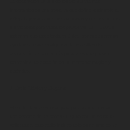
La decoración es uno de los elementos más
importantes en una boda, ya que define la atmósfera,
refleja la personalidad de los novios y crea recuerdos
inolvidables para todos los presentes. En HUMADI,
sabemos que cada boda es única, por eso queremos
ayudarte a conocer algunos de los estilos de
decoración de bodas más populares que pueden
convertir tu celebración en un momento mágico y
auténtico.
Estilo Clásico y Elegante
El estilo clásico es ideal para parejas que buscan
una decoración de bodas en Quito con un enfoque
sofisticado. Este estilo incluye colores neutros como