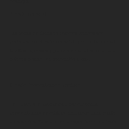
nostalgia.
Estilo Industrial
Las bodas temáticas en entornos urbanos son
perfectas con el estilo industrial, que combina metal,
ladrillos expuestos y grandes ventanales. Ideal para
quienes buscan una decoración audaz.
Estilo Personalizado o Temático
En HUMADI, te ayudamos a diseñar bodas
personalizadas y temáticas, adaptando cada detalle
a tus sueños. Ya sea un tema específico o una fusión