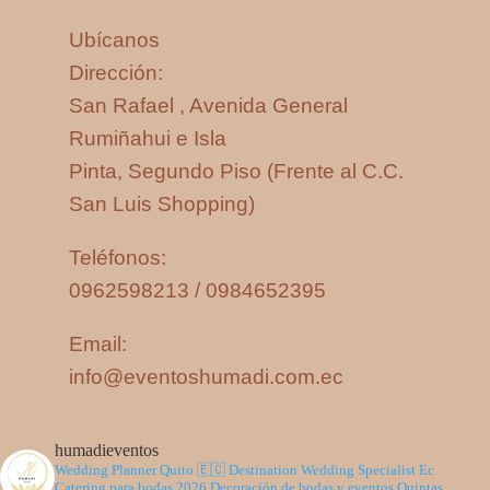
Ubícanos
Dirección:
San Rafael , Avenida General
Rumiñahui e Isla
Pinta, Segundo Piso (Frente al C.C.
San Luis Shopping)
Teléfonos:
0962598213 / 0984652395
Email:
info@eventoshumadi.com.ec
humadieventos
Wedding Planner Quito 🇪🇨
Destination Wedding Specialist Ec
Catering para bodas 2026
Decoración de bodas y eventos
Quintas