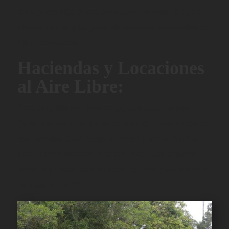
los lugares más destacados para eventos en Quito
ofrecen una amplia gama de servicios para satisfacer
tus necesidades.
Haciendas y Locaciones
al Aire Libre:
Para aquellos que buscan lugares para eventos en
Quito que creen un toque de encanto y naturaleza en
sus eventos, Quito también ofrece impresionantes
haciendas y locaciones al aire libre. Con amplios
jardines y vistas panorámicas, es ideal para bodas y
eventos al aire libre.