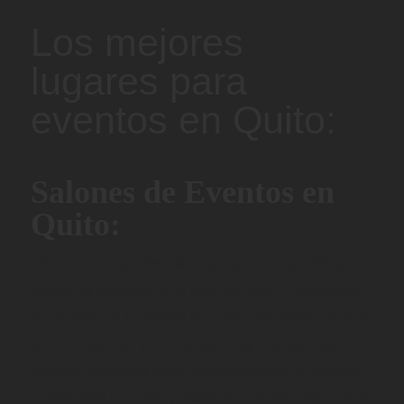
Los mejores
lugares para
eventos en Quito:
Salones de Eventos en
Quito:
Uno de los aspectos más importantes al planificar un
evento es seleccionar el lugar perfecto. Los salones
de eventos en Quito son una elección popular debido
a su versatilidad y comodidad. Hay una variedad de
salones elegantes y bien equipados que se adaptan
a diferentes tamaños y estilos de eventos. Algunos de