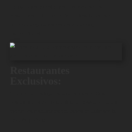
adaptar a tus necesidades. Los hoteles más
destacados en la ciudad ofrecen instalaciones de
primera categoría y servicios de catering
excepcionales.
Restaurantes
Exclusivos:
Si dentro de los lugares para eventos en Quito
buscas una experiencia culinaria inolvidable para tu
evento, los restaurantes exclusivos de Quito son la
elección perfecta.