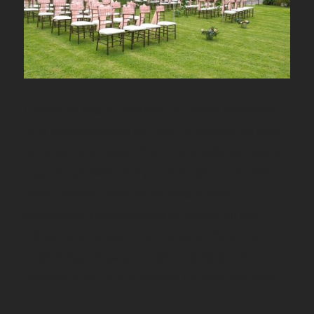
Cuando se trata de organizar un evento inolvidable
en la hermosa ciudad de Quito, la elección del lugar
es fundamental. Quito ofrece una amplia variedad de
lugares impresionantes para todo tipo de eventos,
desde bodas y conferencias hasta fiestas
corporativas y celebraciones familiares. En este
artículo, te presentaremos una selección de los
mejores lugares para eventos en Quito que te
ayudarán a hacer de tu ocasión un verdadero éxito.