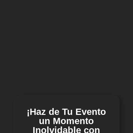
En conclusión, la elección del lugar adecuado es
esencial para el éxito de tu evento en Quito. Ya sea
que prefieras un salón de eventos, una hacienda al
aire libre, un hotel elegante o un restaurante
exclusivo, esta ciudad tiene todo lo que necesitas
para que tu ocasión sea inolvidable. Explora estas
opciones y elige el lugar perfecto para tu próximo
evento en Quito. ¡Asegúrate de reservar con
antelación para garantizar la disponibilidad en el
lugar de tu elección!
¡Haz de Tu Evento
un Momento
Inolvidable con