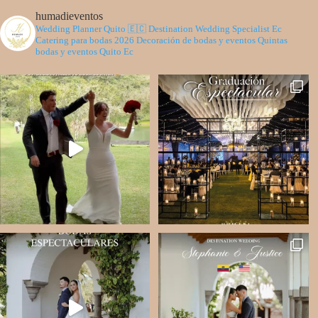
humadieventos
Wedding Planner Quito 🇪🇨
Destination Wedding Specialist Ec
Catering para bodas 2026
Decoración de bodas y eventos
Quintas
bodas y eventos Quito Ec