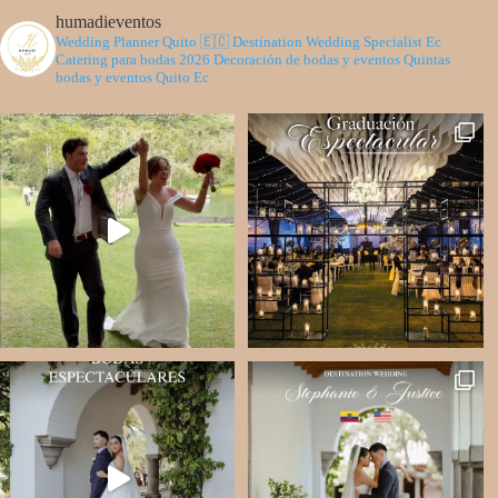
humadieventos
Wedding Planner Quito 🇪🇨
Destination Wedding Specialist Ec
Catering para bodas 2026
Decoración de bodas y eventos
Quintas
bodas y eventos Quito Ec