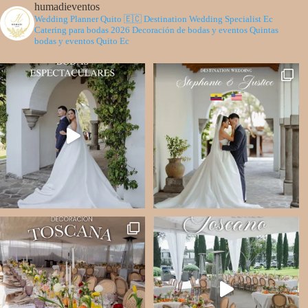
humadieventos
Wedding Planner Quito 🇪🇨
Destination Wedding Specialist Ec
Catering para bodas 2026
Decoración de bodas y eventos
Quintas
bodas y eventos Quito Ec