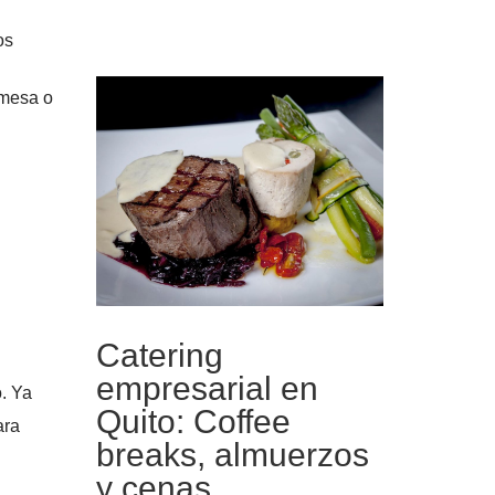
os
 mesa o
Catering
empresarial en
. Ya
Quito: Coffee
ara
breaks, almuerzos
y cenas