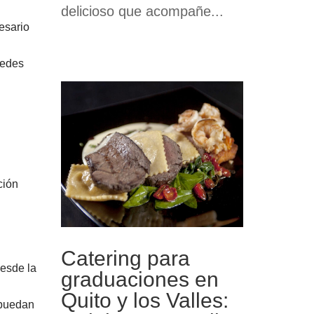
delicioso que acompañe...
esario
uedes
ción
Catering para
desde la
graduaciones en
Quito y los Valles:
 puedan