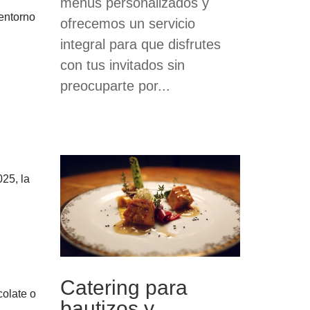
menús personalizados y
 entorno
ofrecemos un servicio
integral para que disfrutes
con tus invitados sin
preocuparte por...
25, la
Catering para
colate o
bautizos y