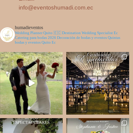
info@eventoshumadi.com.ec
humadieventos
Wedding Planner Quito 🇪🇨
Destination Wedding Specialist Ec
Catering para bodas 2026
Decoración de bodas y eventos
Quintas
bodas y eventos Quito Ec