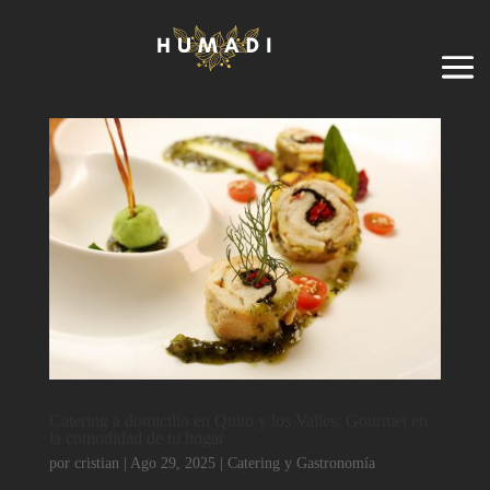
Catering a domicilio en Quito y los Valles: Gourmet en
la comodidad de tu hogar
por
cristian
|
Ago 29, 2025
|
Catering y Gastronomía